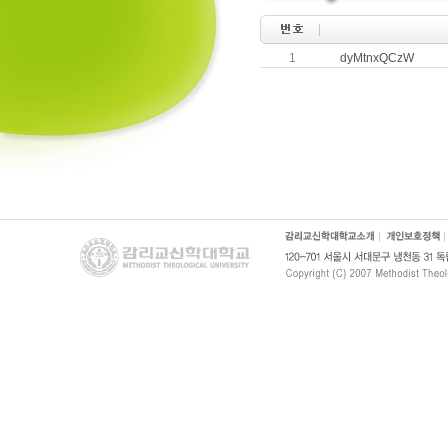
1
dyMtnxQCzW